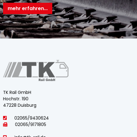
mehr erfahren...
TK Rail GmbH
Hochstr. 190
47228 Duisburg
02065/9430624
02065/9171805